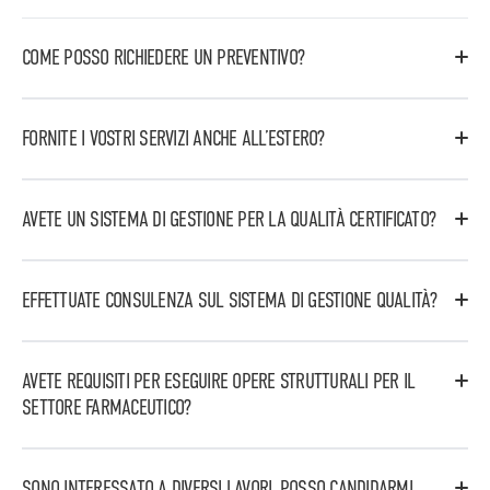
COME POSSO RICHIEDERE UN PREVENTIVO?
È possibile richiedere un preventivo inviando un’email
all’indirizzo stbcommerciale@stbvalitech.it dettagliando
FORNITE I VOSTRI SERVIZI ANCHE ALL’ESTERO?
la richiesta.
Si, lavoriamo su scala nazionale ed internazionale
offrendo servizi in vari settori industriali, dal farmaceutico
AVETE UN SISTEMA DI GESTIONE PER LA QUALITÀ CERTIFICATO?
al chimico, dall’alimentare all’energetico.
Si, siamo certificati UNI EN ISO 9001:2015.
EFFETTUATE CONSULENZA SUL SISTEMA DI GESTIONE QUALITÀ?
Si, siamo in grado di offrire consulenza per la gestione del
sistema qualità e per la verifica e redazione di Standard
AVETE REQUISITI PER ESEGUIRE OPERE STRUTTURALI PER IL
Operating Procedures.
SETTORE FARMACEUTICO?
Si, siamo certificati UNI EN 1090-1:2009+A1:2011 e siamo in
grado di realizzare componenti strutturali per strutture in
SONO INTERESSATO A DIVERSI LAVORI. POSSO CANDIDARMI