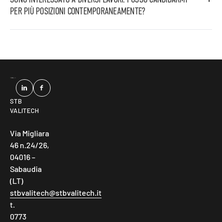
acciaio inox.
PER PIÙ POSIZIONI CONTEMPORANEAMENTE?
Una volta completata la tua domanda online, puoi
candidarti per più posizioni.
STB
VALITECH
Via Migliara
46 n.24/26,
04016 –
Sabaudia
(LT)
stbvalitech@stbvalitech.it
t.
0773