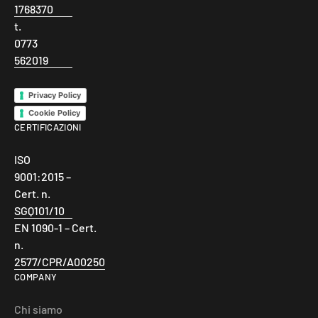
1768370
t.
0773
562019
Privacy Policy
Cookie Policy
CERTIFICAZIONI
ISO
9001:2015 –
Cert. n.
SGQ101/10
EN 1090-1 – Cert.
n.
2577/CPR/A00250
COMPANY
Chi siamo