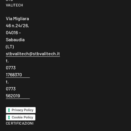
VALITECH
Via Migliara
46 n.24/26,
04016 –
Sabaudia
(LT)
stbvalitech@stbvalitech.it
t.
0773
1768370
t.
0773
562019
Privacy Policy
Cookie Policy
CERTIFICAZIONI