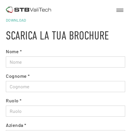
Brochure - STB Valitech
DOWNLOAD
SCARICA LA TUA BROCHURE
Nome *
Cognome *
Ruolo *
Azienda *